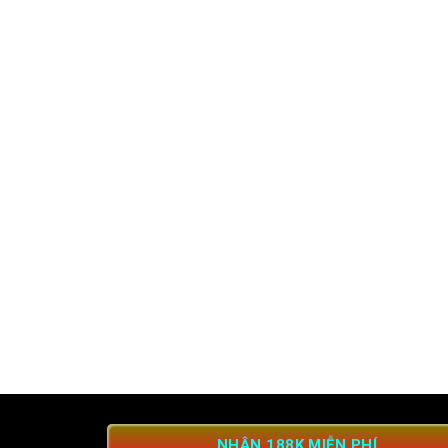
NHẬN 188K MIỄN PHÍ