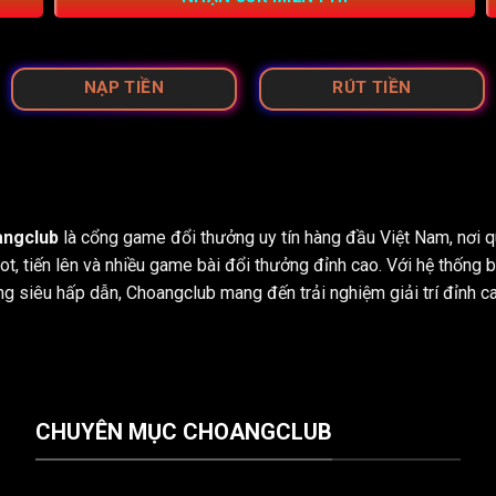
NẠP TIỀN
RÚT TIỀN
ngclub
là cổng game đổi thưởng uy tín hàng đầu Việt Nam, nơi quy
lot, tiến lên và nhiều game bài đổi thưởng đỉnh cao. Với hệ thống 
g siêu hấp dẫn, Choangclub mang đến trải nghiệm giải trí đỉnh c
CHUYÊN MỤC CHOANGCLUB