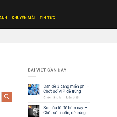
HANH
KHUYẾN MÃI
TIN TỨC
BÀI VIẾT GẦN ĐÂY
Dàn đề 3 càng miễn phí –
Chốt số VIP dễ trúng
Chức năng bình luận bị tắt
ở
Dàn
đề
Soi cầu lô đề hôm nay –
3
Chốt số chuẩn, dễ trúng
càng