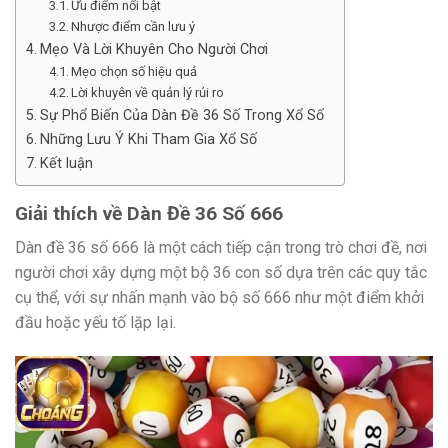
Ưu điểm nổi bật
Nhược điểm cần lưu ý
Mẹo Và Lời Khuyên Cho Người Chơi
Mẹo chọn số hiệu quả
Lời khuyên về quản lý rủi ro
Sự Phổ Biến Của Dàn Đề 36 Số Trong Xổ Số
Những Lưu Ý Khi Tham Gia Xổ Số
Kết luận
Giải thích về Dàn Đề 36 Số 666
Dàn đề 36 số 666 là một cách tiếp cận trong trò chơi đề, nơi
người chơi xây dựng một bộ 36 con số dựa trên các quy tắc
cụ thể, với sự nhấn mạnh vào bộ số 666 như một điểm khởi
đầu hoặc yếu tố lặp lại.