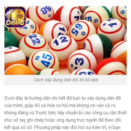
Cách Xây Dựng Dàn Đề 36 Số 666
Dưới đây là hướng dẫn chi tiết để bạn tự xây dựng dàn đề
của mình, giúp tối ưu hóa cơ hội mà không rơi vào rủi ro
không đáng có.Trước tiên, hãy chuẩn bị các công cụ cần thiết
như sổ tay ghi chép hoặc ứng dụng trực tuyến để theo dõi
kết quả xổ số. Phương pháp này đòi hỏi sự kiên trì, vì bạn