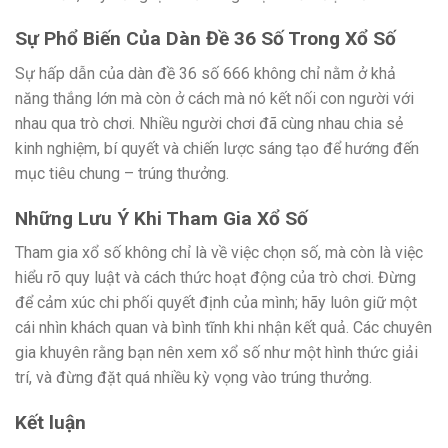
Sự Phổ Biến Của Dàn Đề 36 Số Trong Xổ Số
Sự hấp dẫn của dàn đề 36 số 666 không chỉ nằm ở khả
năng thắng lớn mà còn ở cách mà nó kết nối con người với
nhau qua trò chơi. Nhiều người chơi đã cùng nhau chia sẻ
kinh nghiệm, bí quyết và chiến lược sáng tạo để hướng đến
mục tiêu chung – trúng thưởng.
Những Lưu Ý Khi Tham Gia Xổ Số
Tham gia xổ số không chỉ là về việc chọn số, mà còn là việc
hiểu rõ quy luật và cách thức hoạt động của trò chơi. Đừng
để cảm xúc chi phối quyết định của mình; hãy luôn giữ một
cái nhìn khách quan và bình tĩnh khi nhận kết quả. Các chuyên
gia khuyên rằng bạn nên xem xổ số như một hình thức giải
trí, và đừng đặt quá nhiều kỳ vọng vào trúng thưởng.
Kết luận