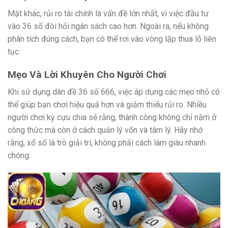
Mặt khác, rủi ro tài chính là vấn đề lớn nhất, vì việc đầu tư
vào 36 số đòi hỏi ngân sách cao hơn. Ngoài ra, nếu không
phân tích đúng cách, bạn có thể rơi vào vòng lặp thua lỗ liên
tục.
Mẹo Và Lời Khuyên Cho Người Chơi
Khi sử dụng dàn đề 36 số 666, việc áp dụng các mẹo nhỏ có
thể giúp bạn chơi hiệu quả hơn và giảm thiểu rủi ro. Nhiều
người chơi kỳ cựu chia sẻ rằng, thành công không chỉ nằm ở
công thức mà còn ở cách quản lý vốn và tâm lý. Hãy nhớ
rằng, xổ số là trò giải trí, không phải cách làm giàu nhanh
chóng.