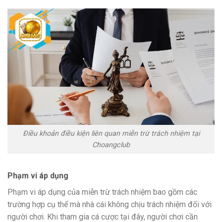
Điều khoản điều kiện liên quan miễn trừ trách nhiệm tại
Choangclub
Phạm vi áp dụng
Phạm vi áp dụng của miễn trừ trách nhiệm bao gồm các
trường hợp cụ thể mà nhà cái không chịu trách nhiệm đối với
người chơi.
Khi tham gia cá cược tại đây, người chơi cần