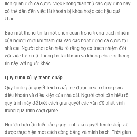
liên quan đến cá cược. Việc không tuân thủ các quy định này
có thể dẫn đến việc tài khoản bị khóa hoặc các hậu quả
khác.
Bảo mật thông tin là một phần quan trọng trong trách nhiệm
của người chơi khi tham gia vào các hoạt động cá cược tại
nhà cái
. Người chơi cần hiểu rõ rằng họ có trách nhiệm đối
với việc bảo mật thông tin tài khoản và không chia sẻ thông
tin này với người khác.
Quy trình xử lý tranh chấp
Quy trình giải quyết tranh chấp sẽ được nêu rõ trong các
điều khoản và điều kiện của nhà cái. Người chơi cần hiểu rõ
quy trình này để biết cách giải quyết các vấn đề phát sinh
trong quá trình chơi game.
Người chơi cần hiểu rằng quy trình giải quyết tranh chấp sẽ
được thực hiện một cách công bằng và minh bạch. Thời gian