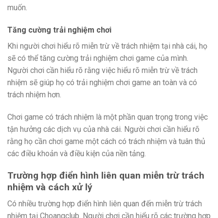
muốn.
Tăng cường trải nghiệm chơi
Khi người chơi hiểu rõ miễn trừ về trách nhiệm tại
nhà cái
, họ
sẽ có thể tăng cường trải nghiệm chơi game của mình.
Người chơi cần hiểu rõ rằng việc hiểu rõ miễn trừ về trách
nhiệm sẽ giúp họ có trải nghiệm chơi game an toàn và có
trách nhiệm hơn.
Chơi game có trách nhiệm là một phần quan trọng trong việc
tận hưởng các dịch vụ của
nhà cái
. Người chơi cần hiểu rõ
rằng họ cần chơi game một cách có trách nhiệm và tuân thủ
các điều khoản và điều kiện của nền tảng.
Trường hợp điển hình liên quan miễn trừ trách
nhiệm và cách xử lý
Có nhiều trường hợp điển hình liên quan đến miễn trừ trách
nhiệm tại Choangclub. Người chơi cần hiểu rõ các trường hợp