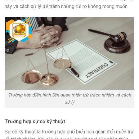
này và cách xử lý để tránh những rủi ro không mong muốn.
Trường hợp điển hình liên quan miễn trừ trách nhiệm và cách
xử lý
Trường hợp sự cố kỹ thuật
Sự cố kỹ thuật là trường hợp phổ biến liên quan đến miễn trừ