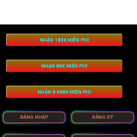
NHẬN 188K MIỄN PHÍ
NHẬN 88K MIỄN PHÍ
NHẬN 8.888K MIỄN PHÍ
ĐĂNG NHẬP
ĐĂNG KÝ