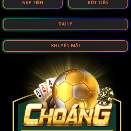
NẠP TIỀN
RÚT TIỀN
ĐẠI LÝ
KHUYẾN MÃI