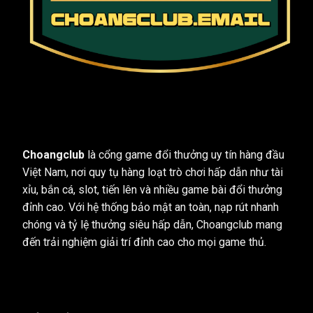
Choangclub
là cổng game đổi thưởng uy tín hàng đầu
Việt Nam, nơi quy tụ hàng loạt trò chơi hấp dẫn như tài
xỉu, bắn cá, slot, tiến lên và nhiều game bài đổi thưởng
đỉnh cao. Với hệ thống bảo mật an toàn, nạp rút nhanh
chóng và tỷ lệ thưởng siêu hấp dẫn, Choangclub mang
đến trải nghiệm giải trí đỉnh cao cho mọi game thủ.