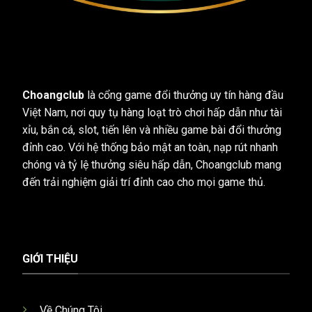
Choangclub
là cổng game đổi thưởng uy tín hàng đầu
Việt Nam, nơi quy tụ hàng loạt trò chơi hấp dẫn như tài
xỉu, bắn cá, slot, tiến lên và nhiều game bài đổi thưởng
đỉnh cao. Với hệ thống bảo mật an toàn, nạp rút nhanh
chóng và tỷ lệ thưởng siêu hấp dẫn, Choangclub mang
đến trải nghiệm giải trí đỉnh cao cho mọi game thủ.
GIỚI THIỆU
Về Chúng Tôi