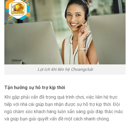
Lợi ích khi liên hệ Choangclub
Tận hưởng sự hỗ trợ kịp thời
Khi gặp phải vấn đề trong quá trình chơi, việc liên hệ trực
tiếp với nhà cái giúp bạn nhận được sự hỗ trợ kịp thời. Đội
ngũ chăm sóc khách hàng luôn sẵn sàng giải đáp thắc mắc
và giúp bạn giải quyết vấn đề một cách nhanh chóng.