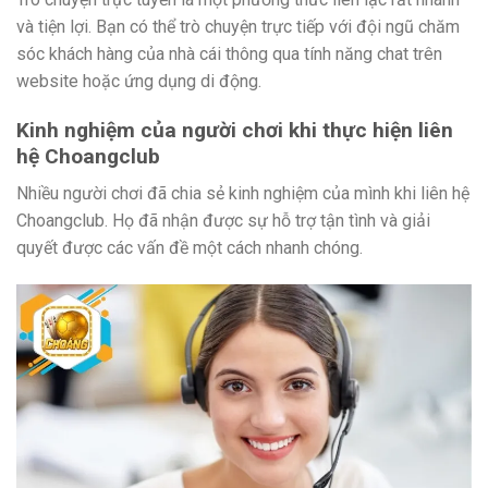
và tiện lợi.
Bạn có thể trò chuyện trực tiếp với đội ngũ chăm
sóc khách hàng của nhà cái thông qua tính năng chat trên
website hoặc ứng dụng di động.
Kinh nghiệm của người chơi khi thực hiện liên
hệ Choangclub
Nhiều người chơi đã chia sẻ kinh nghiệm của mình khi liên hệ
Choangclub. Họ đã nhận được sự hỗ trợ tận tình và giải
quyết được các vấn đề một cách nhanh chóng.