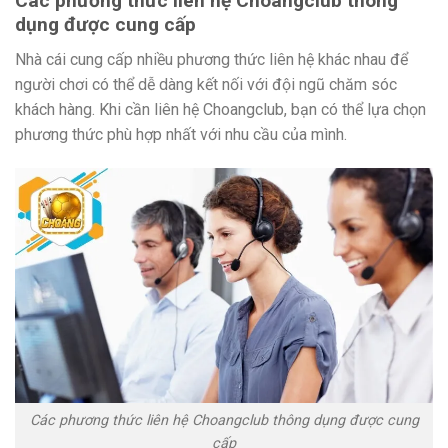
Các phương thức liên hệ Choangclub thông
dụng được cung cấp
Nhà cái cung cấp nhiều phương thức liên hệ khác nhau để
người chơi có thể dễ dàng kết nối với đội ngũ chăm sóc
khách hàng. Khi cần liên hệ Choangclub, bạn có thể lựa chọn
phương thức phù hợp nhất với nhu cầu của mình.
Các phương thức liên hệ Choangclub thông dụng được cung
cấp