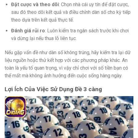
Đặt cược và theo dõi
: Chọn nhà cái uy tín để đặt cược,
sau đó theo dõi kết quả và điều chỉnh dàn số cho kỳ tiếp
theo dựa trên kết quả thực tế.
Đánh giá rủi ro
: Luôn kiểm tra ngân sách trước khi chơi
và dừng lại nếu thua lỗ liên tục.
Nếu gặp vấn đề như dàn số không trúng, hãy kiểm tra lại dữ
liệu nguồn hoặc thử kết hợp với các phương pháp khác. An
toàn là yếu tố quan trọng, vì vậy chỉ chơi với số tiền bạn có
thể mất mà không ảnh hưởng đến cuộc sống hàng ngày.
Lợi Ích Của Việc Sử Dụng Đề 3 càng