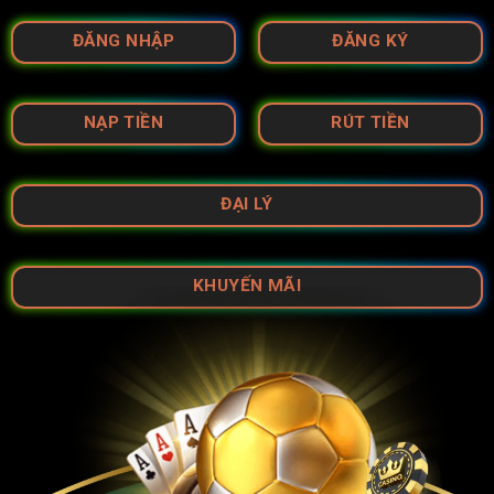
ĐĂNG NHẬP
ĐĂNG KÝ
NẠP TIỀN
RÚT TIỀN
ĐẠI LÝ
KHUYẾN MÃI