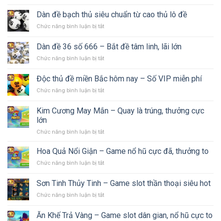
Soi
miễn
cầu
phí
Dàn đề bạch thủ siêu chuẩn từ cao thủ lô đề
lô
–
Chức năng bình luận bị tắt
ở
đề
Chốt
Dàn
hôm
số
đề
nay
Dàn đề 36 số 666 – Bắt đề tâm linh, lãi lớn
VIP
bạch
–
dễ
Chức năng bình luận bị tắt
ở
thủ
Chốt
trúng
Dàn
siêu
số
đề
chuẩn
Độc thủ đề miền Bắc hôm nay – Số VIP miễn phí
chuẩn,
36
từ
dễ
Chức năng bình luận bị tắt
ở
số
cao
trúng
Độc
666
thủ
thủ
–
Kim Cương May Mắn – Quay là trúng, thưởng cực
lô
đề
Bắt
lớn
đề
miền
đề
Chức năng bình luận bị tắt
ở
Bắc
tâm
Kim
hôm
linh,
Cương
nay
Hoa Quả Nổi Giận – Game nổ hũ cực đã, thưởng to
lãi
May
–
lớn
Chức năng bình luận bị tắt
ở
Mắn
Số
Hoa
–
VIP
Quả
Sơn Tinh Thủy Tinh – Game slot thần thoại siêu hot
Quay
miễn
Nổi
là
phí
Chức năng bình luận bị tắt
ở
Giận
trúng,
Sơn
–
thưởng
Tinh
Game
Ăn Khế Trả Vàng – Game slot dân gian, nổ hũ cực to
cực
Thủy